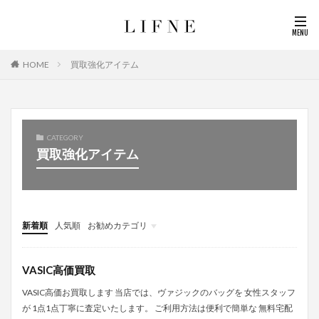
買取強化アイテム
HOME
CATEGORY
買取強化アイテム
新着順
人気順
お勧めカテゴリ
ブランドの成り立ち
VASIC高価買取
VASIC高価お買取します 当店では、ヴァジックのバッグを 女性スタッフ
が 1点1点丁寧に査定いたします。 ご利用方法は便利で簡単な 無料宅配