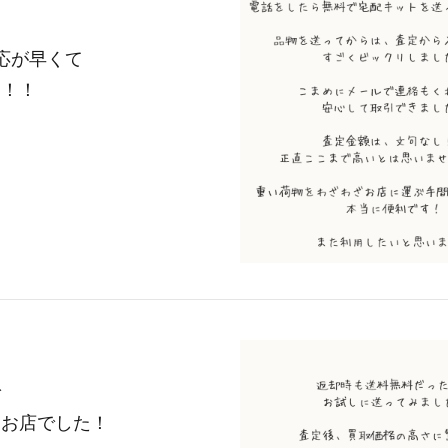
応が早くて
た！！
で
るお店でした！