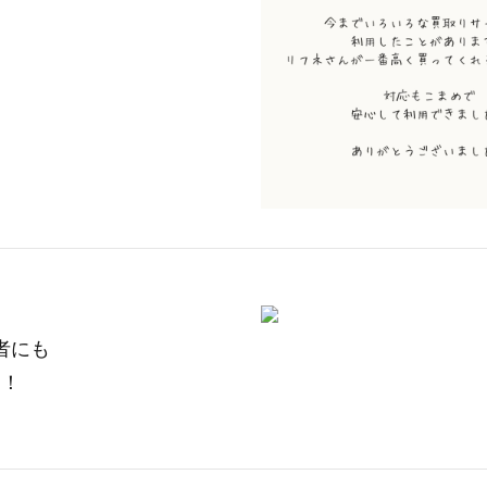
者にも
！！